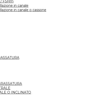
 / FSHm
llazione in canale
llazione in canale o cassone
RASSATURA
EGRASSATURA
TRALE
LE O INCLINATO