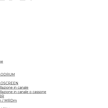
ne
FLODRUM
FLOSCREEN
llazione in canale
llazione in canale o cassone
BR
m / MRDm