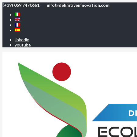
(+39) 059 7470661
info@definitiveinnovation.com
linkedin
youtube