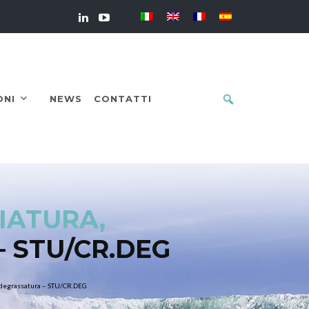
ONI
NEWS
CONTATTI
IATURA,
 STU/CR.DEG
e degrassatura – STU/CR.DEG