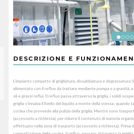
DESCRIZIONE E FUNZIONAME
L’impianto compatto di grigliatura, dissabbiatura e degrassatur
alimentato con il refluo da trattare mediante pompa o a gravità, 
oli e grassi reflui. Il refluo passa attraverso la griglia, i solidi sos
griglia s’innalza il livello del liquido a monte della stessa; quando t
coclea che provvede alla pulizia della griglia. Mentre sono trasportati
(accessorio a richiesta), per ridurre il contenuto di materia organi
effettuato nella zona di trasporto (accessorio a richiesta). Prima d
compattazione della coclea. Il refluo, passato attraverso la grigli