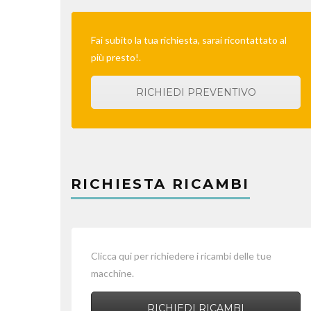
Fai subito la tua richiesta, sarai ricontattato al
più presto!.
RICHIEDI PREVENTIVO
RICHIESTA RICAMBI
Clicca qui per richiedere i ricambi delle tue
macchine.
RICHIEDI RICAMBI