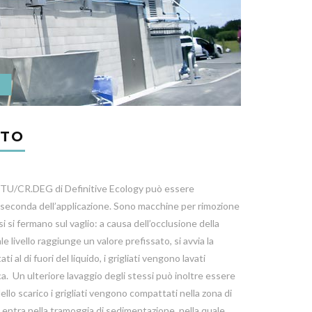
NTO
a STU/CR.DEG di Definitive Ecology può essere
a seconda dell’applicazione. Sono macchine per rimozione
pesi si fermano sul vaglio: a causa dell’occlusione della
ale livello raggiunge un valore prefissato, si avvia la
 al di fuori del liquido, i grigliati vengono lavati
ca. Un ulteriore lavaggio degli stessi può inoltre essere
ello scarico i grigliati vengono compattati nella zona di
a, entra nella tramoggia di sedimentazione, nella quale