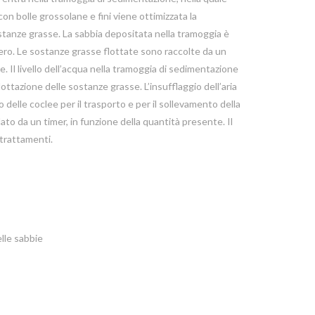
con bolle grossolane e fini viene ottimizzata la
stanze grasse. La sabbia depositata nella tramoggia è
bero. Le sostanze grasse flottate sono raccolte da un
e. Il livello dell’acqua nella tramoggia di sedimentazione
flottazione delle sostanze grasse. L’insufflaggio dell’aria
delle coclee per il trasporto e per il sollevamento della
ato da un timer, in funzione della quantità presente. Il
 trattamenti.
lle sabbie