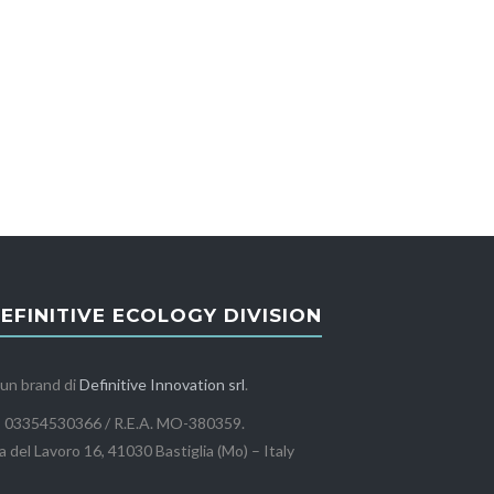
EFINITIVE ECOLOGY DIVISION
 un brand di
Definitive Innovation srl
.
I 03354530366 / R.E.A. MO-380359.
a del Lavoro 16, 41030 Bastiglia (Mo) – Italy