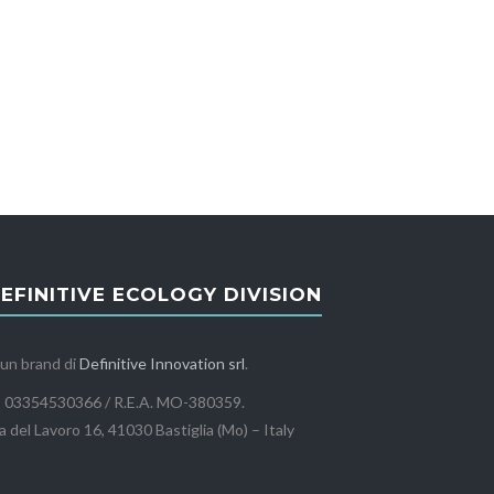
EFINITIVE ECOLOGY DIVISION
 un brand di
Definitive Innovation srl
.
I 03354530366 / R.E.A. MO-380359.
a del Lavoro 16, 41030 Bastiglia (Mo) – Italy