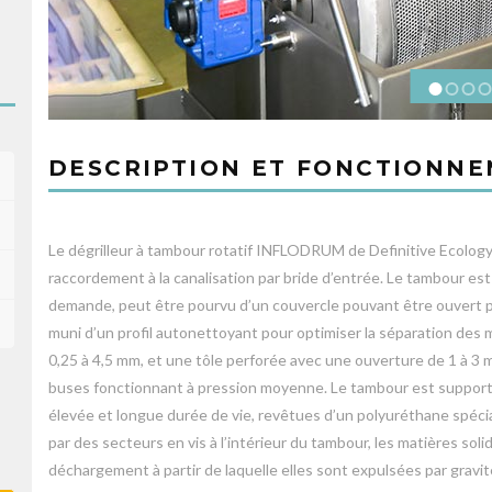
DESCRIPTION ET FONCTIONN
Le dégrilleur à tambour rotatif INFLODRUM de Definitive Ecology e
raccordement à la canalisation par bride d’entrée. Le tambour est 
demande, peut être pourvu d’un couvercle pouvant être ouvert p
muni d’un profil autonettoyant pour optimiser la séparation des 
0,25 à 4,5 mm, et une tôle perforée avec une ouverture de 1 à 3 m
buses fonctionnant à pression moyenne. Le tambour est support
élevée et longue durée de vie, revêtues d’un polyuréthane spéci
par des secteurs en vis à l’intérieur du tambour, les matières so
déchargement à partir de laquelle elles sont expulsées par gravi